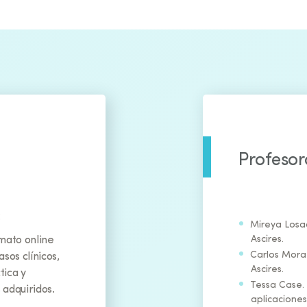
Profeso
:
Mireya Losa
Ascires.
mato online
Carlos Mora
os clínicos,
Ascires.
tica y
Tessa Case.
 adquiridos.
aplicaciones