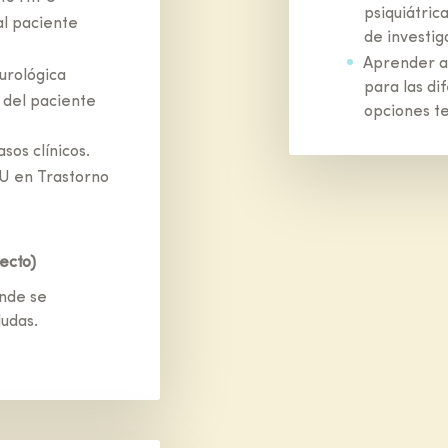
psiquiátric
al paciente
de investig
Aprender a 
urológica
para las di
 del paciente
opciones t
sos clínicos.
FU en Trastorno
recto)
ónde se
dudas.