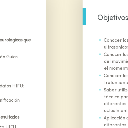
Objetivo
eurológicas que
Conocer los
ultrasonido
Conocer la
ión Guías
del movimi
el momento 
Conocer las
tratamiento
idatos HIFU:
Saber utili
técnica par
nificación
diferentes 
actualment
resultados
Aplicación 
diferentes
nto HIFU