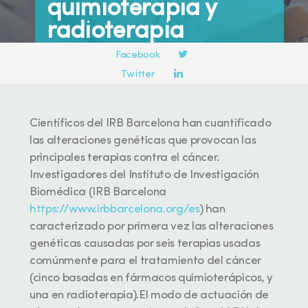
quimioterapia y
radioterapia
Compartir en:
Facebook
Twitter
25 NOVIEMBRE, 2019
LinkedIn
Científicos del IRB Barcelona han cuantificado
las alteraciones genéticas que provocan las
principales terapias contra el cáncer.
Investigadores del Instituto de Investigación
Biomédica (IRB Barcelona
https://www.irbbarce
lona.org/es
) han
caracterizado por primera vez las alteraciones
genéticas causadas por seis terapias usadas
comúnmente para el tratamiento del cáncer
(cinco basadas en fármacos quimioterápicos, y
una en radioterapia).El modo de actuación de