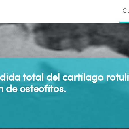
C
dida total del cartílago rotu
n de osteofitos.