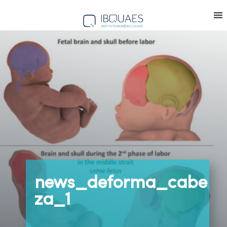
news_deforma_cabe
za_1